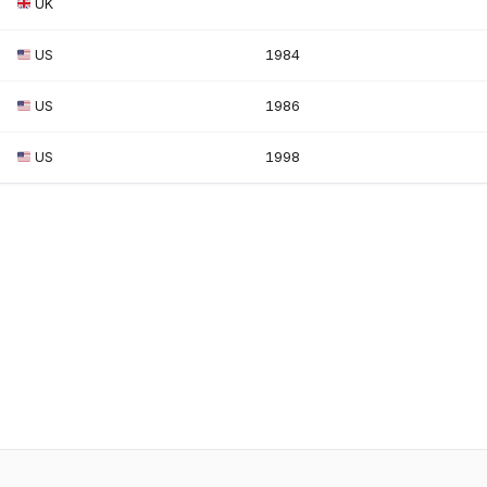
UK
US
1984
US
1986
US
1998