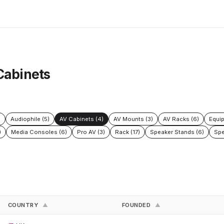
Cabinets
)
Audiophile (5)
AV Cabinets (4)
AV Mounts (3)
AV Racks (6)
Equi
)
Media Consoles (6)
Pro AV (3)
Rack (17)
Speaker Stands (6)
Spe
COUNTRY
FOUNDED
▲
▲