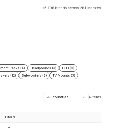
16,198 brands across 281 indexes
pment Racks (4)
Headphones (3)
Hi Fi (9)
akers (12)
Subwoofers (8)
TV Mounts (3)
4 items
LINKS