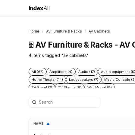
index
All
Home
/
AV Furniture & Racks
/
AV Cabinets
AV Furniture & Racks - AV 
🗄️
4 items tagged "av cabinets"
All (67)
Amplifiers (4)
Audio (17)
Audio equipment (5
Home Theater (14)
Loudspeakers (7)
Media Console (2
TV Stand (7)
TV Stands (8)
Wall Mount (8)
NAME
▲