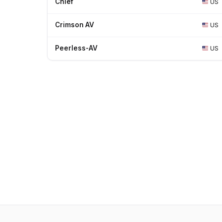
Chief
US
Crimson AV
US
Peerless-AV
US