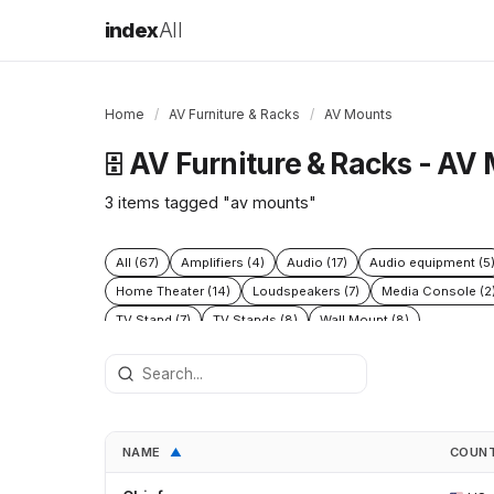
index
All
Home
/
AV Furniture & Racks
/
AV Mounts
AV Furniture & Racks - AV
🗄️
3 items tagged "av mounts"
All (67)
Amplifiers (4)
Audio (17)
Audio equipment (5
Home Theater (14)
Loudspeakers (7)
Media Console (2
TV Stand (7)
TV Stands (8)
Wall Mount (8)
NAME
COUN
▲