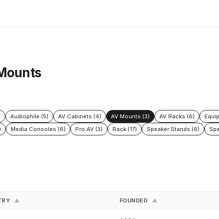
 Mounts
)
Audiophile (5)
AV Cabinets (4)
AV Mounts (3)
AV Racks (6)
Equi
)
Media Consoles (6)
Pro AV (3)
Rack (17)
Speaker Stands (6)
Spe
TRY
FOUNDED
▲
▲