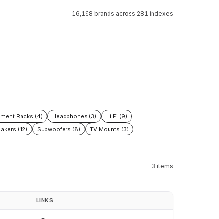
16,198 brands across 281 indexes
pment Racks (4)
Headphones (3)
Hi Fi (9)
akers (12)
Subwoofers (8)
TV Mounts (3)
3 items
LINKS